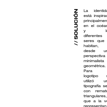
La identid
SOLUCIÓN
está inspira
principalmen
en el océa
y lo
diferentes
seres que 
habitan,
desde u
perspectiva
minimalista
geométrica.
Para e
logotipo 
utilizó u
tipografía se
con remat
triangulares,
que a la v
representan