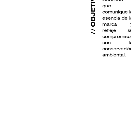
OBJETIVO
que
comunique l
esencia de l
marca 
refleje s
compromiso
con l
conservació
ambiental.