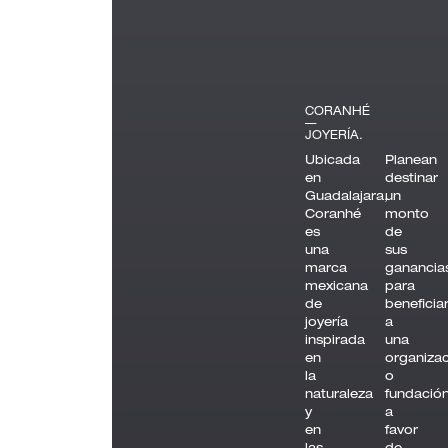
CORANHÉ
—
JOYERÍA.
Ubicada
Planean
en
destinar
Guadalajara,
un
Coranhé
monto
es
de
una
sus
marca
ganancia
mexicana
para
de
beneficia
joyería
a
inspirada
una
en
organiza
la
o
naturaleza
fundació
y
a
en
favor
las
de