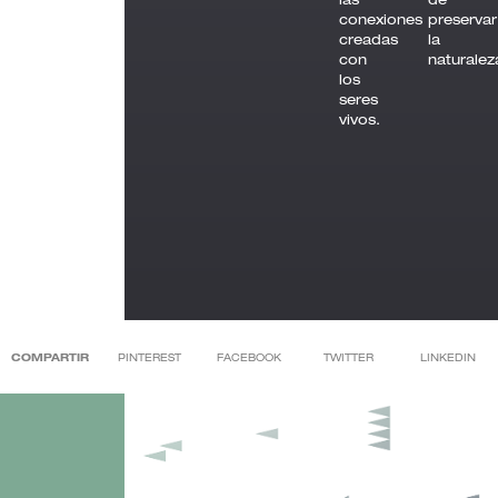
conexiones
preservar
creadas
la
con
naturalez
los
seres
vivos.
COMPARTIR
PINTEREST
FACEBOOK
TWITTER
LINKEDIN