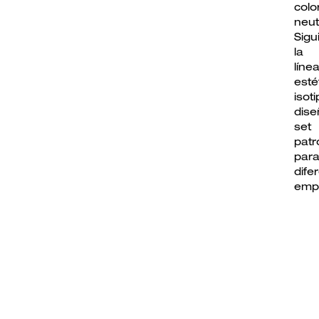
colo
neut
Sigu
la 
líne
esté
isot
dis
se
patr
par
dife
emp