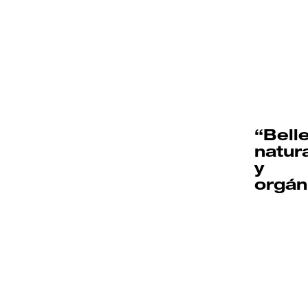
“Bell
natur
y
orgán