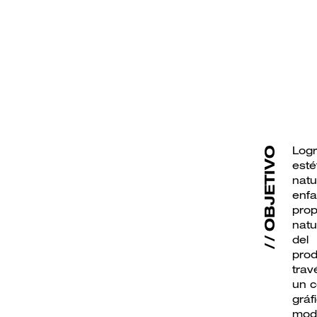
Log
OBJETIVO
esté
nat
enfa
pro
natu
del
pro
tra
un 
gráf
mod