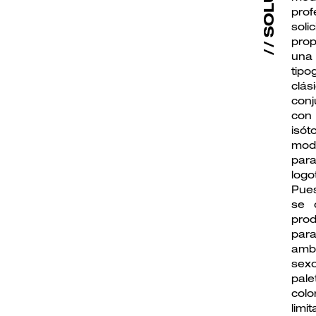
prof
solic
pro
una
tipo
clá
conj
co
isót
mod
pa
logo
Pue
se 
prod
par
amb
sex
pal
col
lim