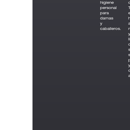
higiene
personal
para
e
damas
y
caballeros.
l
s
s
a